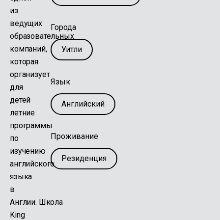
из
ведущих
Города
образовательных
компаний,
Уитли
которая
организует
Язык
для
детей
Английский
летние
программы
Проживание
по
изучению
Резиденция
английского
языка
в
Англии.
Школа
King