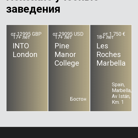
заведения
от 12995 GBP
от 29095 USD
от 1 750 €
17+ лет
17+ лет
18+ лет
INTO
Pine
Les
London
Manor
Roches
College
Marbella
Spain,
Marbella,
Av Istán,
Бостон
Km. 1