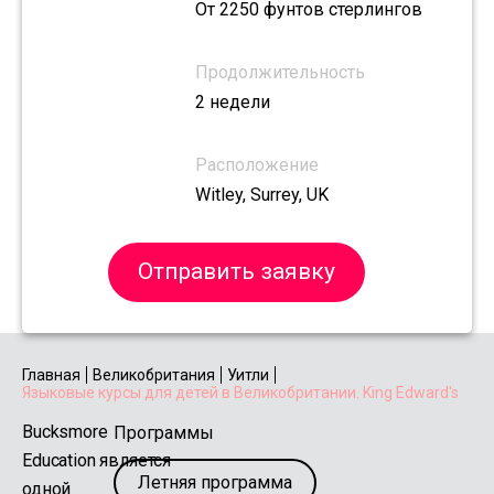
От 2250 фунтов стерлингов
Продолжительность
2 недели
Расположение
Witley, Surrey, UK
Отправить заявку
Главная
Великобритания
Уитли
Языковые курсы для детей в Великобритании. King Edward's
Bucksmore
Программы
Education является
Летняя программа
одной