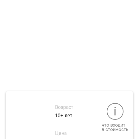
для
детей в
Великобритании.
King
Edward's
Возраст
i
10+ лет
что входит
в стоимость
Цена