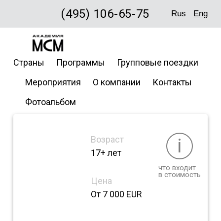
(495) 106-65-75
Rus
Eng
Radboud
Страны
Программы
Групповые поездки
University
Мероприятия
О компании
Контакты
Фотоальбом
Возраст
i
17+ лет
что входит
в стоимость
Цена
От 7 000 EUR