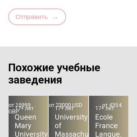
→
Отправить
Похожие учебные
заведения
от 15999
от 23000 USD
от 435 €
17+ лет
17+ лет
17+ лет
GBP
Queen
University
Ecole
Mary
of
France
University
Massachusetts
Langue.