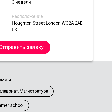
3 недели
Расположение
Houghton Street London WC2A 2AE
UK
Отправить заявку
раммы
алавриат, Магистратура
mer school