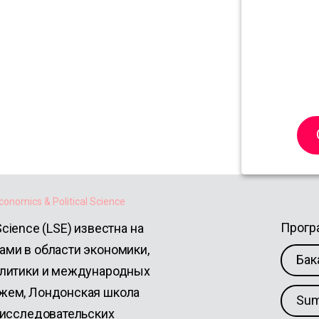
f
tical
conomics & Political Science
Прог
Science (LSE) известна на
ми в области экономики,
Бак
олитики и международных
жем, Лондонская школа
Sum
 исследовательских