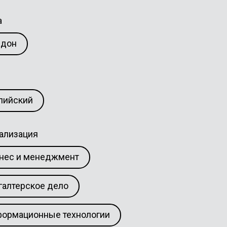
а
ндон
лийский
ализация
нес и менеджмент
галтерское дело
ормационные технологии