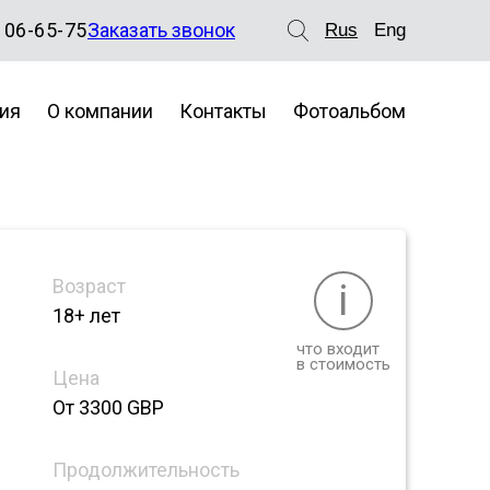
106-65-75
Заказать звонок
Rus
Eng
ия
О компании
Контакты
Фотоальбом
Возраст
i
18+ лет
что входит
в стоимость
Цена
От 3300 GBP
Продолжительность