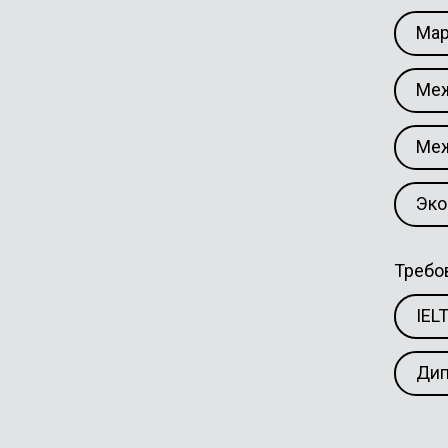
Мар
Меж
Ме
Эко
Требо
IEL
Дип