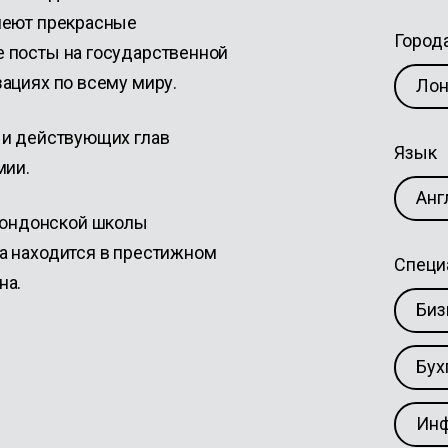
меют прекрасные
Город
 посты на государственной
ациях по всему миру.
Ло
 и действующих глав
Язык
мии.
Анг
ондонской школы
а находится в престижном
Специ
на.
Биз
Бух
Инф