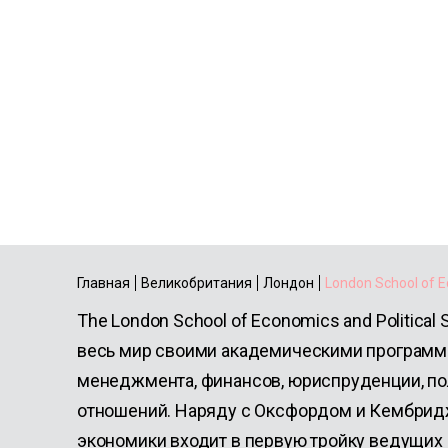
London School o
Economics & Poli
Science
Главная
Великобритания
Лондон
London School of E
The London School of Economics and Political 
весь мир своими академическими программа
менеджмента, финансов, юриспруденции, п
отношений. Наряду с Оксфордом и Кембрид
экономики входит в первую тройку ведущих