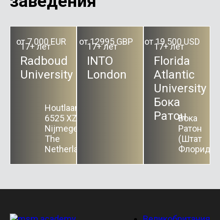
заведения
от 7 000 EUR
от 12995 GBP
от 19 500 USD
17+ лет
17+ лет
17+ лет
Radboud
INTO
Florida
University
London
Atlantic
University
Бока
Houtlaan 4
Ратон
6525 XZ
Бока
Nijmegen
Ратон
The
(Штат
Netherlands
Флорида)
Великобритания