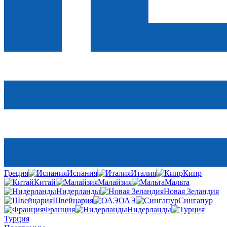
Греция
Испания
Италия
Кипр
Китай
Малайзия
Мальта
Нидерланды
Новая Зеландия
Швейцария
ОАЭ
Сингапур
Франция
Нидерланды
Турция