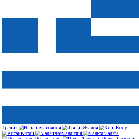
Греция
Испания
Италия
Кипр
Китай
Малайзия
Мальта
Нидерланды
Новая Зеландия