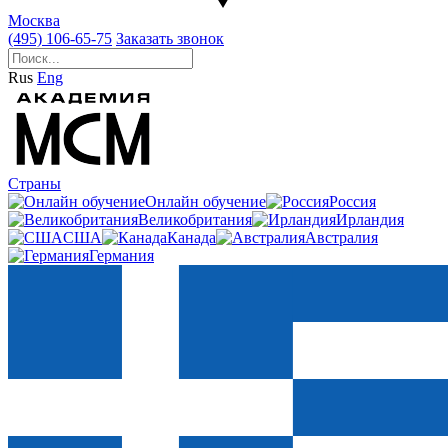
Москва
(495) 106-65-75
Заказать звонок
Rus
Eng
Страны
Онлайн обучение
Россия
Великобритания
Ирландия
США
Канада
Австралия
Германия