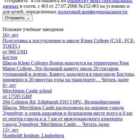
“Отправить” я соглашаюсь на
обработку моих персональных
данных
в соотв. с ФЗ от 27.07.2006 №152-ФЗ на условиях и
для целей, определенных
политикой конфиденциальности
Отправить
→
Похожие учебные заведения
16+ лет
Подготовка к поступлению в школе Kings College (CAE, FCE,
TOEFL)
от 960 USD
Бостон
Школа Kings Colleges Boston находится на территории Pane
Manor College. Это большой кампус около 20 гектаров,
утопающий в зелени. Кампус находится в пригороде Бостона,
примерно в 20 минутах езды на транспорте…
Читать далее
8+ лет
Merchiston Castle school
от 17595 GBP
294 Colinton Rd, Edinburgh EH13 0PU, Великобритания
Школа Merchiston Castle расположена на окраине города
Эдинбург, в очень красивом и безопасном месте всего в 6 км
от центра города и в 7 км от международного аэропорта
города Эдинбург. Merchiston Castle…
Читать далее
13+ лет
Humboldt Institute. Lindenberg