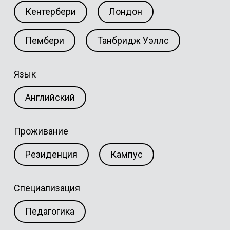
Кентербери
Лондон
Пембери
Танбридж Уэллс
Язык
Английский
Проживание
Резиденция
Кампус
Специализация
Педагогика