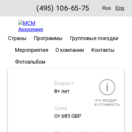
(495) 106-65-75
Rus
Eng
Pilgrims
Страны
Программы
Групповые поездки
English
Мероприятия
О компании
Контакты
Фотоальбом
Возраст
i
8+ лет
что входит
в стоимость
Цена
От 685 GBP