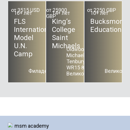
от 3515 USD
от 25900
от 2250 GBP
16+ лет
14+ лет
10+ лет
GBP
FLS
King’s
Bucksmore
International
College
Education
Model
Saint
U.N.
Michaels
Oldwood Rd, St
Camp
Michaels,
Tenbury Wells
WR15 8PH,
Филадельфия
Великобр
Великобритания