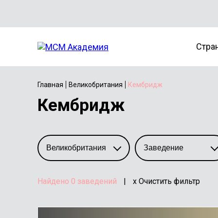
Стра
Главная
Великобритания
Кембридж
Кембридж
Найдено
0
заведений
|
x Очистить фильтр