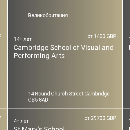
Великобритания
P
от 1400 GBP
14+ лет
Cambridge School of Visual and
Performing Arts
14 Round Church Street Cambridge
CB5 8AD
P
от 29700 GBP
4+ лет
St Mary’s School