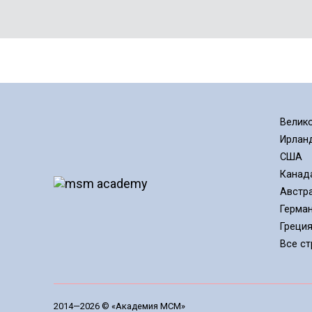
Велик
Ирлан
США
Канад
Австр
Герма
Греци
Все с
2014—2026 © «Академия МСМ»