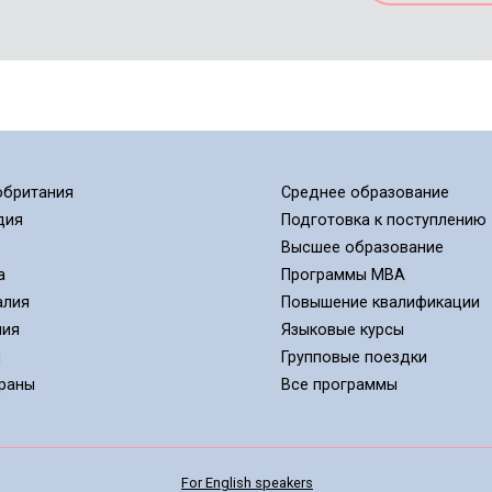
обритания
Среднее образование
дия
Подготовка к поступлению
Высшее образование
а
Программы MBA
алия
Повышение квалификации
ния
Языковые курсы
я
Групповые поездки
траны
Все программы
For English speakers