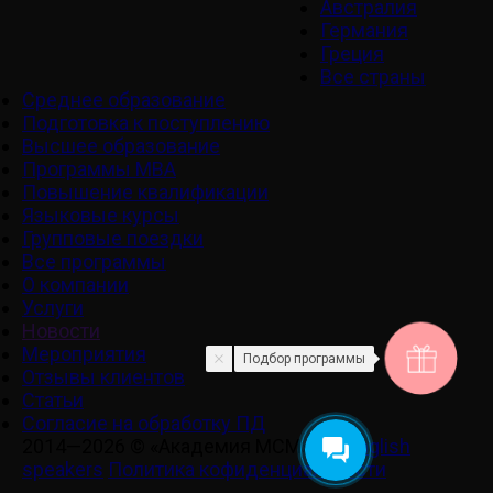
Австралия
Германия
Греция
Все страны
Среднее образование
Подготовка к поступлению
Высшее образование
Программы MBA
Повышение квалификации
Языковые курсы
Групповые поездки
Все программы
О компании
Услуги
Новости
Мероприятия
Подбор программы
Отзывы клиентов
Статьи
Cогласие на обработку ПД
2014—2026 © «Академия МСМ»
For English
speakers
Политика кофиденциальности