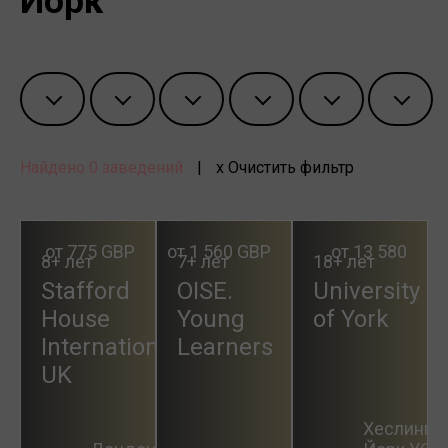
Йорк
Найдено
0
заведений
|
x Очистить фильтр
от 775 GBP
от 1 560 GBP
от 13 580
8+ лет
7+ лет
18+ лет
Stafford
OISE.
University
House
Young
of York
International.
Learners
UK
Хеслингто