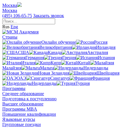
Москва
Москва
(495) 106-65-75
Заказать звонок
Rus
Eng
Страны
Онлайн обучение
Россия
Великобритания
Ирландия
США
Канада
Австралия
Германия
Греция
Испания
Италия
Кипр
Китай
Малайзия
Мальта
Нидерланды
Новая Зеландия
Швейцария
ОАЭ
Сингапур
Франция
Нидерланды
Турция
Программы
Среднее образование
Подготовка к поступлению
Высшее образование
Программы MBA
Повышение квалификации
Языковые курсы
Групповые поездки