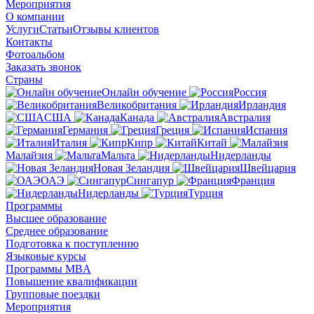
Мероприятия
О компании
Услуги
Статьи
Отзывы клиентов
Контакты
Фотоальбом
Заказать звонок
Страны
Онлайн обучение
Россия
Великобритания
Ирландия
США
Канада
Австралия
Германия
Греция
Испания
Италия
Кипр
Китай
Малайзия
Мальта
Нидерланды
Новая Зеландия
Швейцария
ОАЭ
Сингапур
Франция
Нидерланды
Турция
Программы
Высшее образование
Среднее образование
Подготовка к поступлению
Языковые курсы
Программы MBA
Повышение квалификации
Групповые поездки
Мероприятия