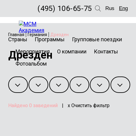
(495) 106-65-75
Rus
Eng
Главная
Германия
Дрезден
Страны
Программы
Групповые поездки
Мероприятия
О компании
Контакты
Дрезден
Фотоальбом
Найдено
0
заведений
|
x Очистить фильтр