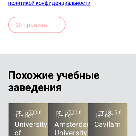
политикой конфиденциальности
→
Отправить
Похожие учебные
заведения
от 16500 €
от 16500 €
от 1815 €
17+ лет
17+ лет
18+ лет
University
Amsterdam
Cavilam
of
University