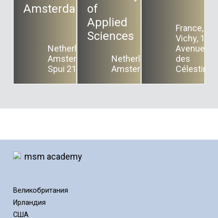
Amsterdam
of
Applied
France,
Sciences
Vichy, 1
Netherlands,
Avenue
Amsterdam,
Netherlands,
des
Spui 21
Amsterdam
Célestins
Великобритания
Ирландия
США