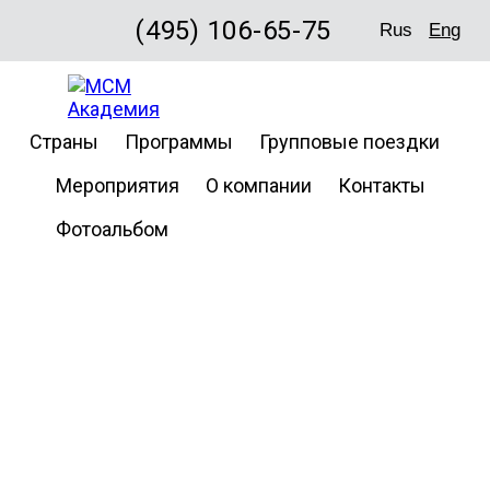
(495) 106-65-75
Rus
Eng
Stafford
Страны
Программы
Групповые поездки
House
Мероприятия
О компании
Контакты
School
Фотоальбом
of
English.
San
Francisco