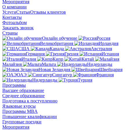
Мероприятия
О компании
Услуги
Статьи
Отзывы клиентов
Контакты
Фотоальбом
Заказать звонок
Страны
Онлайн обучение
Россия
Великобритания
Ирландия
США
Канада
Австралия
Германия
Греция
Испания
Италия
Кипр
Китай
Малайзия
Мальта
Нидерланды
Новая Зеландия
Швейцария
ОАЭ
Сингапур
Франция
Нидерланды
Турция
Программы
Высшее образование
Среднее образование
Подготовка к поступлению
Языковые курсы
Программы MBA
Повышение квалификации
Групповые поездки
Мероприятия