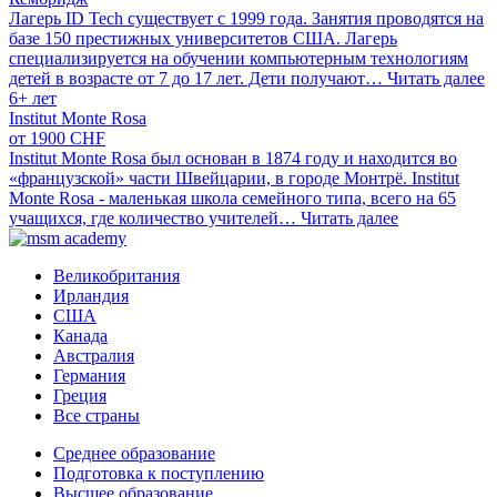
Лагерь ID Tech существует с 1999 года. Занятия проводятся на
базе 150 престижных университетов США. Лагерь
специализируется на обучении компьютерным технологиям
детей в возрасте от 7 до 17 лет. Дети получают…
Читать далее
6+ лет
Institut Monte Rosa
от 1900 CHF
Institut Monte Rosa был основан в 1874 году и находится во
«французской» части Швейцарии, в городе Монтрё. Institut
Monte Rosa - маленькая школа семейного типа, всего на 65
учащихся, где количество учителей…
Читать далее
Великобритания
Ирландия
США
Канада
Австралия
Германия
Греция
Все страны
Среднее образование
Подготовка к поступлению
Высшее образование