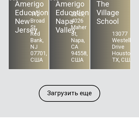
Amerigo
Amerigo
The
Education
Education
Village
112
2243,
New
Napa
School
Broad
4026
St,
Maher
Jersey
Valley
Red
St,
13077
Bank,
Napa,
Westella
NJ
CA
Drive
07701,
94558,
Houston,
США
США
TX, США
Загрузить еще