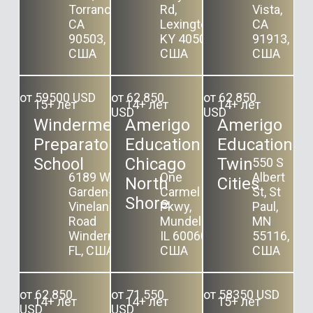
Torrance,
Rd,
Vista,
CA
Lexington,
CA
90503,
KY 40503,
91913,
США
США
США
от 59500 USD
от 62 850
от 62 850
15+ лет
14+ лет
14+ лет
USD
USD
Windermere
Amerigo
Amerigo
Preparatory
Education
Education
School
Chicago
Twin
550 S
6189 Winter
One
Albert
North
Cities
Garden-
Carmel
St, St
Shore
Vineland
Pkwy,
Paul,
Road
Mundelein,
MN
Windermere,
IL 60060,
55116,
FL, США
США
США
от 62 850
от 71 550
от 58350 USD
14+ лет
14+ лет
15+ лет
USD
USD