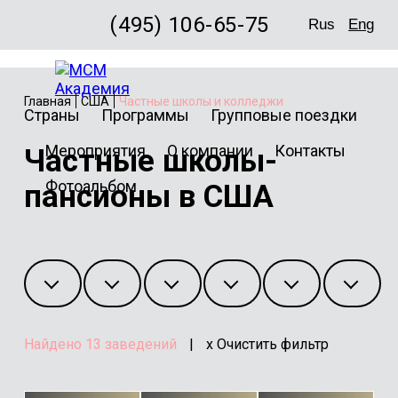
(495) 106-65-75
Rus
Eng
Главная
США
Частные школы и колледжи
Страны
Программы
Групповые поездки
Мероприятия
О компании
Контакты
Частные школы-
Фотоальбом
пансионы в США
Найдено
13
заведений
|
x Очистить фильтр