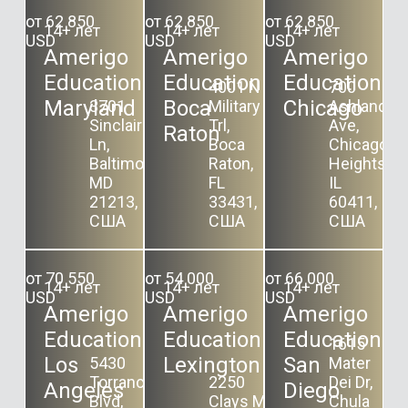
от 62 850
от 62 850
от 62 850
14+ лет
14+ лет
14+ лет
USD
USD
USD
Amerigo
Amerigo
Amerigo
Education
Education
Education
4001 N
700
Maryland
Boca
Chicago
3701
Military
Ashland
Sinclair
Trl,
Ave,
Raton
Ln,
Boca
Chicago
Baltimore,
Raton,
Heights,
MD
FL
IL
21213,
33431,
60411,
США
США
США
от 70 550
от 54 000
от 66 000
14+ лет
14+ лет
14+ лет
USD
USD
USD
Amerigo
Amerigo
Amerigo
Education
Education
Education
1615
Los
Lexington
San
5430
Mater
Torrance
2250
Dei Dr,
Angeles
Diego
Blvd,
Clays Mill
Chula