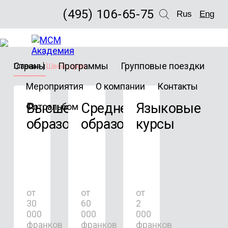
(495) 106-65-75
Rus
Eng
Страны
Программы
Групповые поездки
Главная
Швейцария
Мероприятия
О компании
Контакты
Высшее
Среднее
Языковые
Фотоальбом
образование
образование
курсы
от
от
от
30
60
2
000
000
000
франков
франков
франков