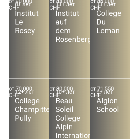
от 90 000
от 84 000
от 86 000
8+ лет
11+ лет
11+ лет
CHF
CHF
CHF
Institut
Institut
College
Le
auf
Du
Rosey
dem
Leman
Rosenberg
от 70 000
от 80 000
от 71 550
12+ лет
10+ лет
9+ лет
CHF
CHF
CHF
College
Beau
Aiglon
Champittet
Soleil
School
Pully
College
Alpin
International