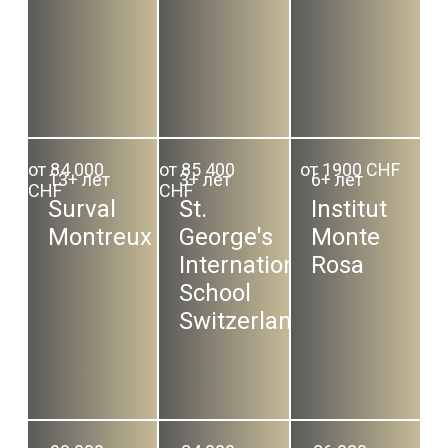
от 84 000
от 85 400
от 1900 CHF
13+ лет
3+ лет
6+ лет
CHF
CHF
Surval
St.
Institut
Montreux
George's
Monte
International
Rosa
School
Switzerland