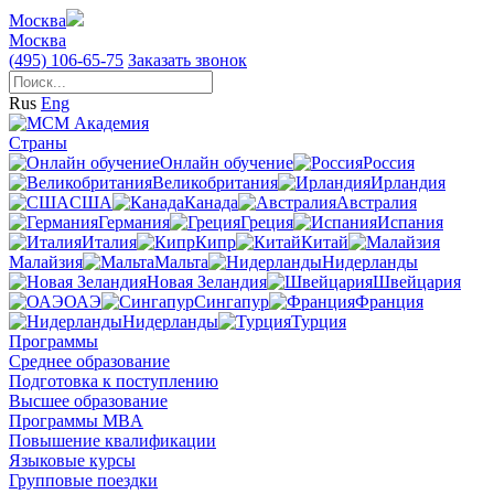
Москва
Москва
(495) 106-65-75
Заказать звонок
Rus
Eng
Страны
Онлайн обучение
Россия
Великобритания
Ирландия
США
Канада
Австралия
Германия
Греция
Испания
Италия
Кипр
Китай
Малайзия
Мальта
Нидерланды
Новая Зеландия
Швейцария
ОАЭ
Сингапур
Франция
Нидерланды
Турция
Программы
Среднее образование
Подготовка к поступлению
Высшее образование
Программы MBA
Повышение квалификации
Языковые курсы
Групповые поездки