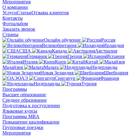
Мероприятия
О компании
Услуги
Статьи
Отзывы клиентов
Контакты
Фотоальбом
Заказать звонок
Страны
Онлайн обучение
Россия
Великобритания
Ирландия
США
Канада
Австралия
Германия
Греция
Испания
Италия
Кипр
Китай
Малайзия
Мальта
Нидерланды
Новая Зеландия
Швейцария
ОАЭ
Сингапур
Франция
Нидерланды
Турция
Программы
Высшее образование
Среднее образование
Подготовка к поступлению
Языковые курсы
Программы MBA
Повышение квалификации
Групповые поездки
Мероприятия