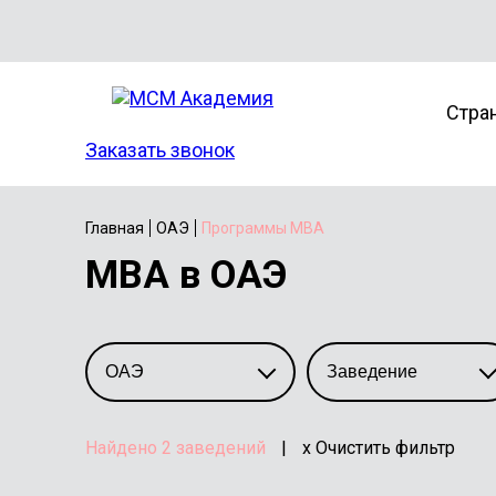
Стра
Заказать звонок
Главная
ОАЭ
Программы MBA
MBA в ОАЭ
Найдено
2
заведений
|
x Очистить фильтр