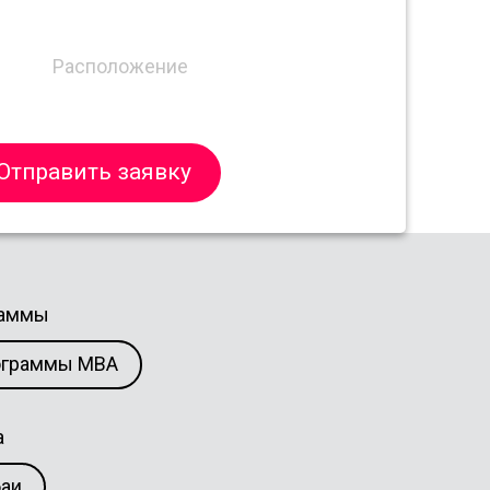
Расположение
Отправить заявку
раммы
ограммы MBA
а
аи