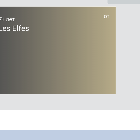
от
7+ лет
Les Elfes