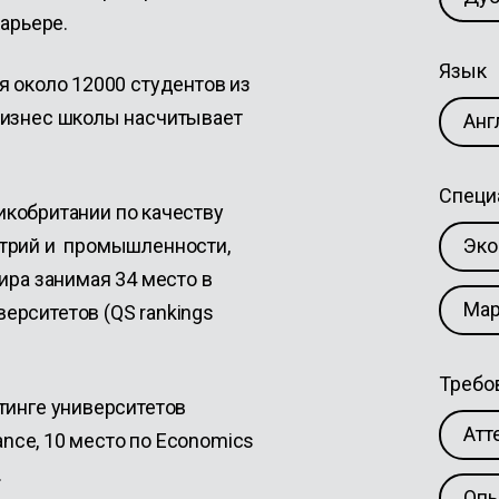
карьере.
Язык
я около 12000 студентов из
бизнес школы насчитывает
Анг
Специ
ликобритании по качеству
стрий и промышленности,
Эко
ира занимая 34 место в
Мар
ерситетов (QS rankings
Требо
тинге университетов
Атт
ance, 10 место по Economics
.
Опы