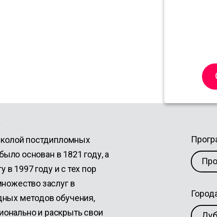
ess
.
Прог
 школой постдипломных
 было основан в 1821 году, а
Пр
 в 1997 году и с тех пор
множество заслуг в
Город
дных методов обучения,
онально и раскрыть свои
Дуб