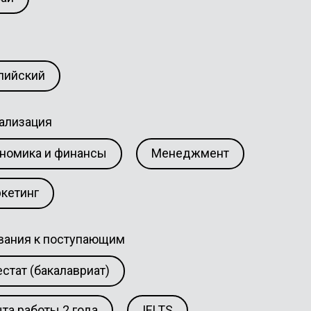
лийский
ализация
номика и финансы
Менеджмент
кетинг
вания к поступающим
естат (бакалавриат)
та работы 2 года
IELTS