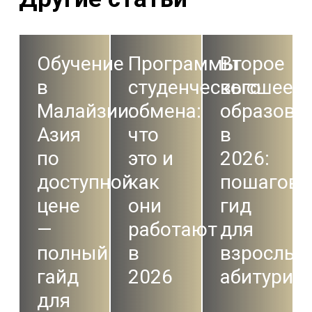
Обучение
Программы
Второе
в
студенческого
высшее
Малайзии:
обмена:
образова
Азия
что
в
по
это и
2026:
доступной
как
пошагов
цене
они
гид
—
работают
для
полный
в
взрослых
гайд
2026
абитурие
для