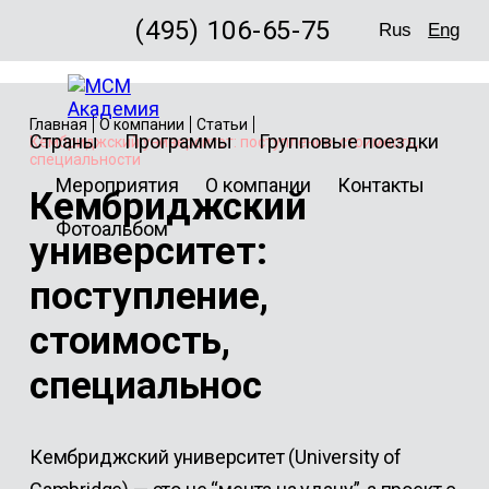
(495) 106-65-75
Rus
Eng
Главная
О компании
Статьи
Страны
Программы
Групповые поездки
Кембриджский университет: поступление, стоимость,
специальности
Мероприятия
О компании
Контакты
Кембриджский
Фотоальбом
университет:
поступление,
стоимость,
специальнос
Кембриджский университет (University of