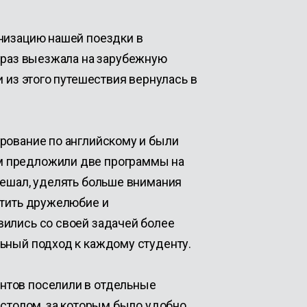
анизацию нашей поездки в
е раз выезжала на зарубежную
и из этого путешествия вернулась в
рование по английскому и были
м предложили две программы на
решал, уделять больше внимания
етить дружелюбие и
вились со своей задачей более
ьный подход к каждому студенту.
нтов поселили в отдельные
 столом, за которым было удобно