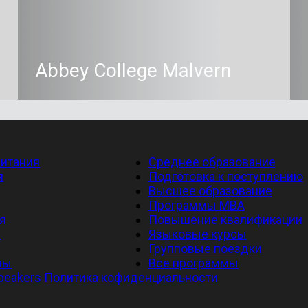
Abbey College Malvern
итания
Среднее образование
я
Подготовка к поступлению
Высшее образование
Программы MBA
я
Повышение квалификации
я
Языковые курсы
Групповые поездки
ны
Все программы
speakers
Политика кофиденциальности