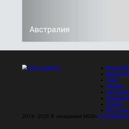
Австралия
Великобр
Ирланди
США
Канада
Австрали
Германи
Греция
Все стра
2014—2026 © «Академия МСМ»
For English 