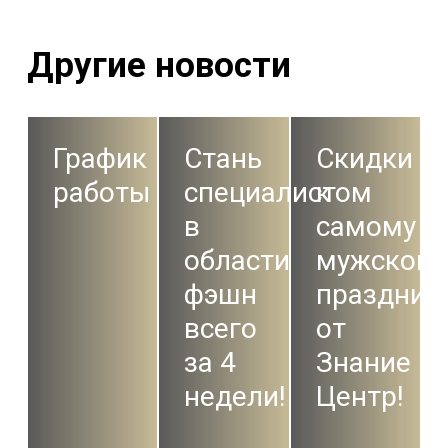
Другие новости
График
Стань
Скидки
работы
специалистом
к
в
самому
области
мужском
фэшн
праздник
всего
от
за 4
Знание
недели!
Центр!