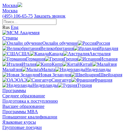
Москва
Москва
(495) 106-65-75
Заказать звонок
Rus
Eng
Страны
Онлайн обучение
Россия
Великобритания
Ирландия
США
Канада
Австралия
Германия
Греция
Испания
Италия
Кипр
Китай
Малайзия
Мальта
Нидерланды
Новая Зеландия
Швейцария
ОАЭ
Сингапур
Франция
Нидерланды
Турция
Программы
Среднее образование
Подготовка к поступлению
Высшее образование
Программы MBA
Повышение квалификации
Языковые курсы
Групповые поездки