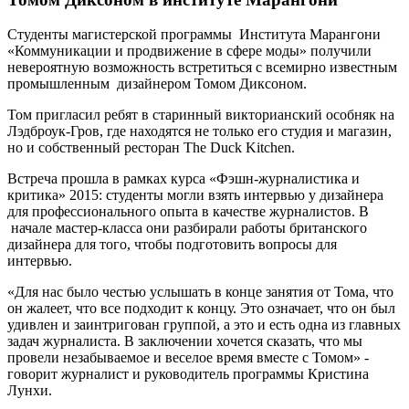
Студенты магистерской программы Института Марангони
«Коммуникации и продвижение в сфере моды» получили
невероятную возможность встретиться с всемирно известным
промышленным дизайнером Томом Диксоном.
Том пригласил ребят в старинный викторианский особняк на
Лэдброук-Гров, где находятся не только его студия и магазин,
но и собственный ресторан The Duck Kitchen.
Встреча прошла в рамках курса «Фэшн-журналистика и
критика» 2015: студенты могли взять интервью у дизайнера
для профессионального опыта в качестве журналистов. В
начале мастер-класса они разбирали работы британского
дизайнера для того, чтобы подготовить вопросы для
интервью.
«Для нас было честью услышать в конце занятия от Тома, что
он жалеет, что все подходит к концу. Это означает, что он был
удивлен и заинтригован группой, а это и есть одна из главных
задач журналиста. В заключении хочется сказать, что мы
провели незабываемое и веселое время вместе с Томом» -
говорит журналист и руководитель программы Кристина
Лунхи.