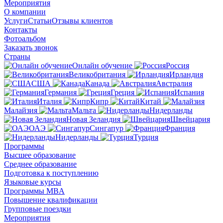
Мероприятия
О компании
Услуги
Статьи
Отзывы клиентов
Контакты
Фотоальбом
Заказать звонок
Страны
Онлайн обучение
Россия
Великобритания
Ирландия
США
Канада
Австралия
Германия
Греция
Испания
Италия
Кипр
Китай
Малайзия
Мальта
Нидерланды
Новая Зеландия
Швейцария
ОАЭ
Сингапур
Франция
Нидерланды
Турция
Программы
Высшее образование
Среднее образование
Подготовка к поступлению
Языковые курсы
Программы MBA
Повышение квалификации
Групповые поездки
Мероприятия