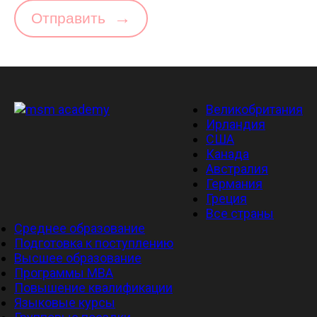
→
Отправить
Великобритания
Ирландия
США
Канада
Австралия
Германия
Греция
Все страны
Среднее образование
Подготовка к поступлению
Высшее образование
Программы MBA
Повышение квалификации
Языковые курсы