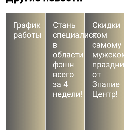
График
Стань
Скидки
работы
специалистом
к
в
самому
области
мужском
фэшн
праздник
всего
от
за 4
Знание
недели!
Центр!