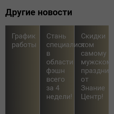
Другие новости
График
Стань
Скидки
работы
специалистом
к
в
самому
области
мужском
фэшн
праздник
всего
от
за 4
Знание
недели!
Центр!