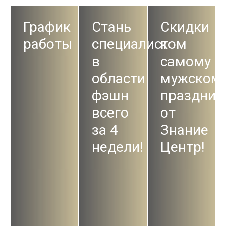
График
Стань
Скидки
работы
специалистом
к
в
самому
области
мужском
фэшн
праздник
всего
от
за 4
Знание
недели!
Центр!