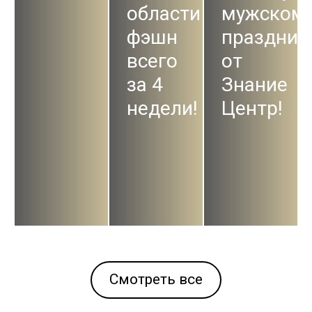
области
мужском
фэшн
праздник
всего
от
за 4
Знание
недели!
Центр!
Смотреть все