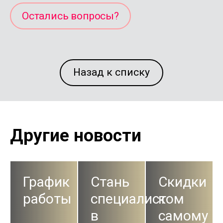
Остались вопросы?
Назад к списку
Другие новости
График
Стань
Скидки
работы
специалистом
к
в
самому