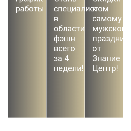
работы
специалистом
к
в
самому
области
мужском
фэшн
праздник
всего
от
за 4
Знание
недели!
Центр!