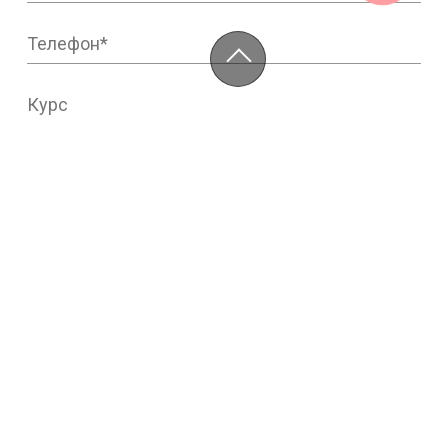
Нажимая на кнопку “Отправить” я
соглашаюсь на
обработку моих персональных
данных
в соотв. с ФЗ от 27.07.2006 №152-ФЗ
на условиях и для целей, определенных
политикой конфиденциальности
→
Отправить