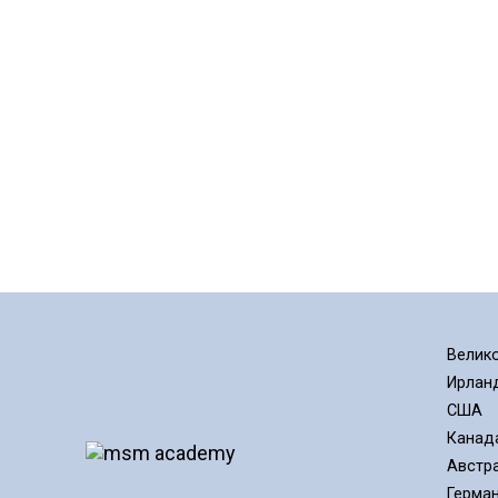
Велик
Ирлан
США
Канад
Австр
Герма