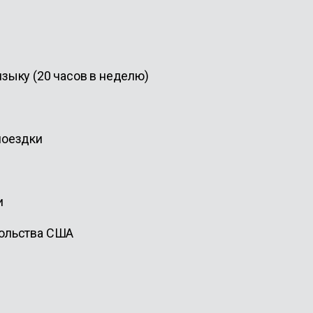
зыку (20 часов в неделю)
поездки
и
сольства США