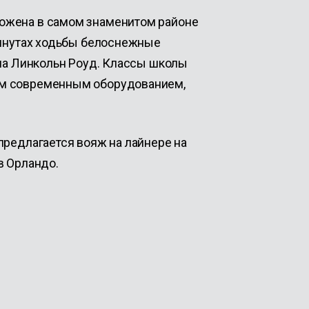
ожена в самом знаменитом районе
минутах ходьбы белоснежные
 на Линкольн Роуд. Классы школы
им современным оборудованием,
предлагается вояж на лайнере на
в Орландо.