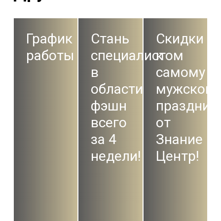
График
Стань
Скидки
работы
специалистом
к
в
самому
области
мужском
фэшн
праздник
всего
от
за 4
Знание
недели!
Центр!