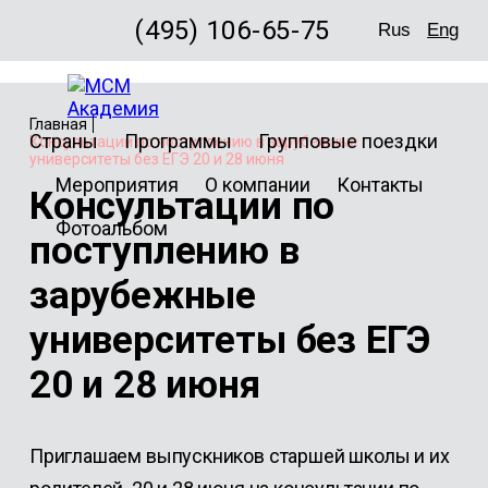
(495) 106-65-75
Rus
Eng
Главная
Страны
Программы
Групповые поездки
Консультации по поступлению в зарубежные
университеты без ЕГЭ 20 и 28 июня
Мероприятия
О компании
Контакты
Консультации по
Фотоальбом
поступлению в
зарубежные
университеты без ЕГЭ
20 и 28 июня
Приглашаем выпускников старшей школы и их