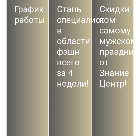
График
Стань
Скидки
работы
специалистом
к
в
самому
области
мужском
фэшн
праздник
всего
от
за 4
Знание
недели!
Центр!