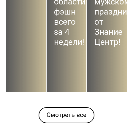
области
мужском
фэшн
праздник
всего
от
за 4
Знание
недели!
Центр!
Смотреть все