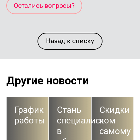
Остались вопросы?
Назад к списку
Другие новости
График
Стань
Скидки
работы
специалистом
к
в
самому