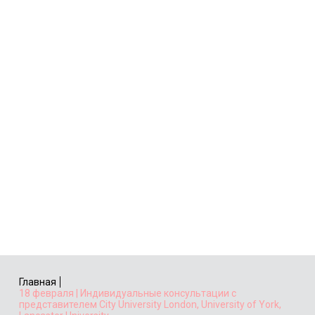
Главная
18 февраля | Индивидуальные консультации с
представителем Сity University London, University of York,