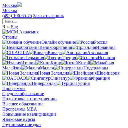
Москва
Москва
(495) 106-65-75
Заказать звонок
Rus
Eng
Страны
Онлайн обучение
Россия
Великобритания
Ирландия
США
Канада
Австралия
Германия
Греция
Испания
Италия
Кипр
Китай
Малайзия
Мальта
Нидерланды
Новая Зеландия
Швейцария
ОАЭ
Сингапур
Франция
Нидерланды
Турция
Программы
Среднее образование
Подготовка к поступлению
Высшее образование
Программы MBA
Повышение квалификации
Языковые курсы
Групповые поездки