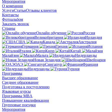
Мероприятия
О компании
Услуги
Статьи
Отзывы клиентов
Контакты
Фотоальбом
Заказать звонок
Страны
Онлайн обучение
Россия
Великобритания
Ирландия
США
Канада
Австралия
Германия
Греция
Испания
Италия
Кипр
Китай
Малайзия
Мальта
Нидерланды
Новая Зеландия
Швейцария
ОАЭ
Сингапур
Франция
Нидерланды
Турция
Программы
Высшее образование
Среднее образование
Подготовка к поступлению
Языковые курсы
Программы MBA
Повышение квалификации
Групповые поездки
Мероприятия