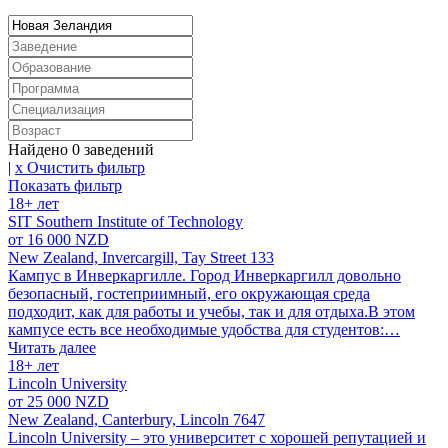
Найдено
0
заведений
|
x Очистить фильтр
Показать фильтр
18+ лет
SIT Southern Institute of Technology
от 16 000 NZD
New Zealand, Invercargill, Tay Street 133
Кампус в Инверкаргилле. Город Инверкаргилл довольно
безопасный, гостеприимный, его окружающая среда
подходит, как для работы и учебы, так и для отдыха.В этом
кампусе есть все необходимые удобства для студентов:…
Читать далее
18+ лет
Lincoln University
от 25 000 NZD
New Zealand, Canterbury, Lincoln 7647
Lincoln University – это университет с хорошей репутацией и