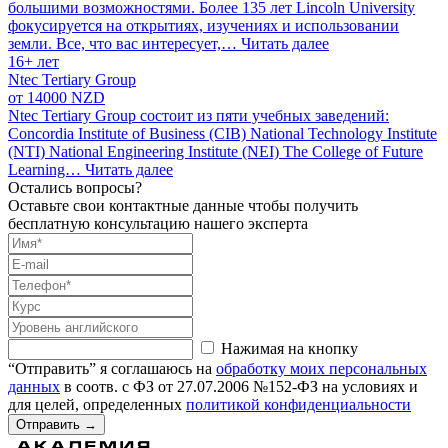
большими возможностями. Более 135 лет Lincoln University
фокусируется на открытиях, изучениях и использовании
земли. Все, что вас интересует,…
Читать далее
16+ лет
Ntec Tertiary Group
от 14000 NZD
Ntec Tertiary Group состоит из пяти учебных заведений:
Concordia Institute of Business (CIB) National Technology Institute
(NTI) National Engineering Institute (NEI) The College of Future
Learning…
Читать далее
Остались вопросы?
Оставьте свои контактные данные чтобы получить
бесплатную консультацию нашего эксперта
Нажимая на кнопку
“Отправить” я соглашаюсь на
обработку моих персональных
данных
в соотв. с ФЗ от 27.07.2006 №152-ФЗ на условиях и
для целей, определенных
политикой конфиденциальности
Отправить
→