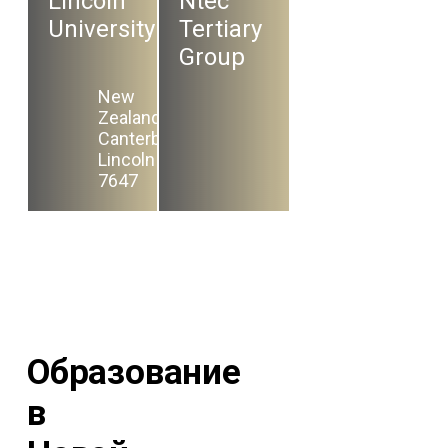
Lincoln
Ntec
University
Tertiary
Group
New
Zealand,
Canterbury,
Lincoln
7647
Образование
в