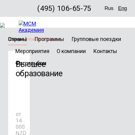
(495) 106-65-75
Rus
Eng
Страны
Программы
Групповые поездки
Главная
Новая Зеландия
Мероприятия
О компании
Контакты
Высшее
Фотоальбом
образование
от
14
000
NZD