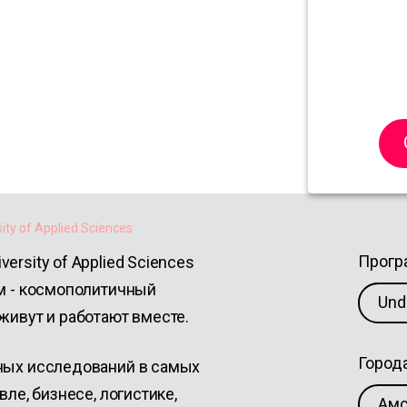
rsity of
ty of Applied Sciences
Прог
rsity of Applied Sciences
ам - космополитичный
Und
живут и работают вместе.
Город
чных исследований в самых
вле, бизнесе, логистике,
Амс