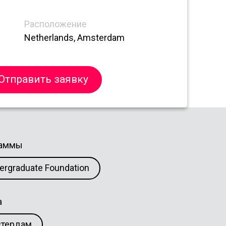
Расположение
Netherlands, Amsterdam
Отправить заявку
раммы
ergraduate Foundation
а
тердам