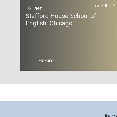
от 700 US
16+ лет
Stafford House School of
English. Chicago
Чикаго
Велик