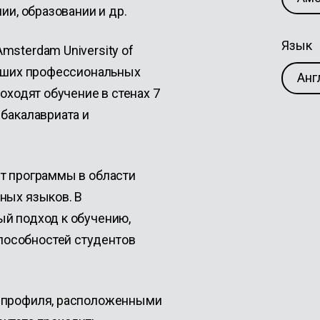
нии, образовании и др.
Язык
msterdam University of
ейших профессиональных
Анг
оходят обучение в стенах 7
 бакалавриата и
т программы в области
ных языков. В
ый подход к обучению,
особностей студентов
о профиля, расположенными