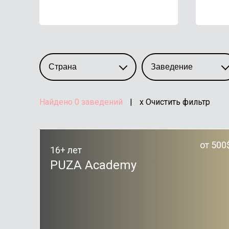
Найдено
0
заведений
|
x Очистить фильтр
от 500
16+ лет
PUZA Academy