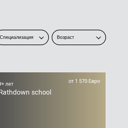
от 1 570 Евро
9+ лет
Rathdown school