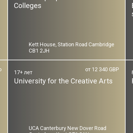
Colleges
Kett House, Station Road Cambridge
CB1 2JH
о
от 12 340 GBP
17+ лет
University for the Creative Arts
UCA Canterbury New Dover Road