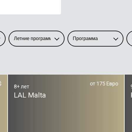
$
от 175 Евро
8+ лет
LAL Malta