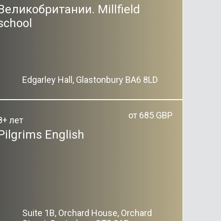
Великобритании. Millfield
school
Edgarley Hall, Glastonbury BA6 8LD
от 685 GBP
8+ лет
Pilgrims English
Suite 1B, Orchard House, Orchard