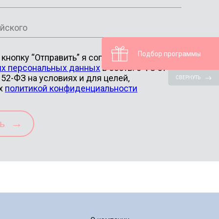
Подбор программы
кнопку “Отправить” я соглашаюсь на
их персональных данных
в соотв. с ФЗ от
52-ФЗ на условиях и для целей,
СВЕРНУТЬ
х
политикой конфиденциальности
→
ть