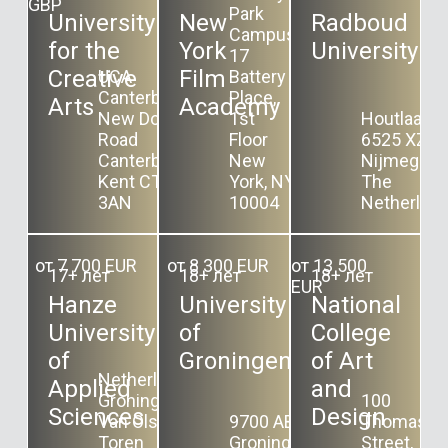
GBP
Park
University
New
Radboud
Campus
for the
York
University
17
Creative
Film
UCA
Battery
Canterbury
Place,
Arts
Academy
New Dover
1st
Houtlaan 4
Road
Floor
6525 XZ
Canterbury
New
Nijmegen
Kent CT1
York, NY
The
3AN
10004
Netherlan
от 7 700 EUR
от 8 300 EUR
от 13 500
17+ лет
18+ лет
18+ лет
EUR
Hanze
University
National
University
of
College
of
Groningen
of Art
Netherlands,
Applied
and
Groningen,
100
Sciences
Design
Van Olst
9700 AB
Thomas
Toren
Groningen,
Street,