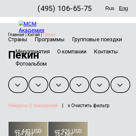
(495) 106-65-75
Rus
Eng
Главная
Китай
Пекин
Страны
Программы
Групповые поездки
Мероприятия
О компании
Контакты
Пекин
Фотоальбом
Найдено
0
заведений
|
x Очистить фильтр
от 440 USD
от 926 USD
16+ лет
16+ лет