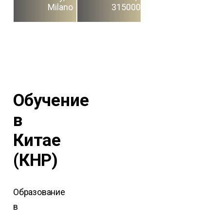
Milano
315000
Обучение
в
Китае
(КНР)
Образование
в