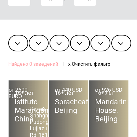
Найдено
0
заведений
|
x Очистить фильтр
от 2600
от 440 USD
от 926 USD
16+ лет
16+ лет
16+ лет
EURO
Istituto
Sprachcaffe.
Mandarin
Китай,
Marangoni.
Beijing
House.
Shanghai,
China
Beijing
Pudong,
Lujiazui E
Rd, 161号