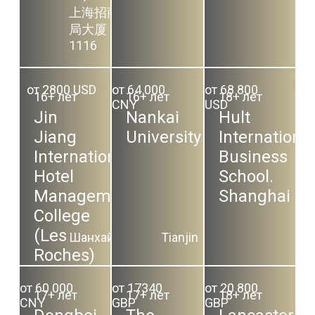
上海招商
局大厦
1116
от 2800 USD
от 64 000
от 68 800
16+ лет
16+ лет
18+ лет
CNY
USD
Jin
Nankai
Hult
Jiang
University
International
International
Business
Hotel
School.
Management
Shanghai
College
(Les
Шанхай
Tianjin
Roches)
от 60 000
от 17340
от 20 800
17+ лет
17+ лет
18+ лет
CNY
GBP
GBP