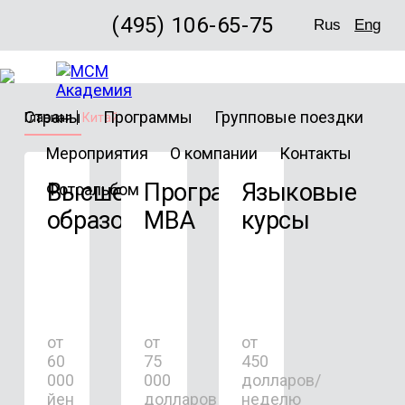
(495) 106-65-75
Rus
Eng
Страны
Программы
Групповые поездки
Главная
Китай
Мероприятия
О компании
Контакты
Высшее
Программы
Языковые
Фотоальбом
образование
MBA
курсы
от
от
от
60
75
450
000
000
долларов/
йен
долларов
неделю