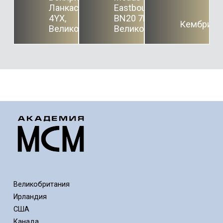
Ланкастер LA1
Eastbourne
4YX,
BN20 7RP,
Кембрид
Великобритания
Великобритания
Великобритания
Ирландия
США
Канада