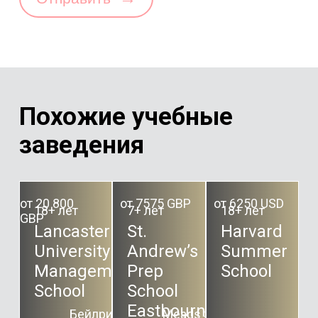
Похожие учебные
заведения
от 20 800
от 7575 GBP
от 6250 USD
18+ лет
7+ лет
18+ лет
GBP
Lancaster
St.
Harvard
University
Andrew’s
Summer
Management
Prep
School
School
School
Eastbourne
Бейлригг,
Meads Street,