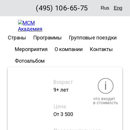
(495) 106-65-75
Rus
Eng
CISS at
Страны
Программы
Групповые поездки
Lakefield
Мероприятия
О компании
Контакты
Фотоальбом
Возраст
i
9+ лет
что входит
в стоимость
Цена
От 3 500