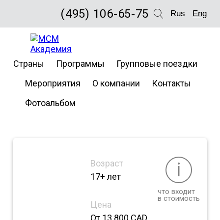
(495) 106-65-75
Rus
Eng
Thompson
Страны
Программы
Групповые поездки
Rivers
Мероприятия
О компании
Контакты
University
Фотоальбом
Возраст
i
17+ лет
что входит
в стоимость
Цена
От 13 800 CAD