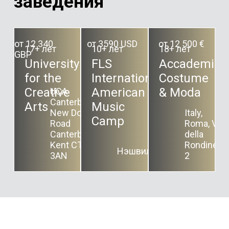
заведения
от 12 340
от 3590 USD
от 12 500 €
17+ лет
10+ лет
18+ лет
GBP
University
FLS
Accademia
for the
International
Costume
Creative
American
& Moda
UCA
Canterbury
Arts
Music
New Dover
Italy,
Camp
Road
Roma, Via
Canterbury
della
Kent CT1
Rondinella,
Нэшвилл
3AN
2