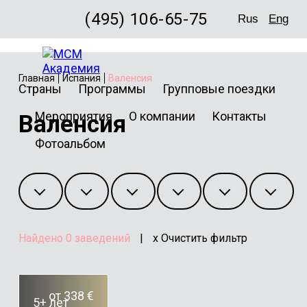
(495) 106-65-75
Rus
Eng
Главная
Испания
Валенсия
Страны
Программы
Групповые поездки
Мероприятия
О компании
Контакты
Валенсия
Фотоальбом
Найдено
0
заведений
|
x Очистить фильтр
от 338 €
5+ лет