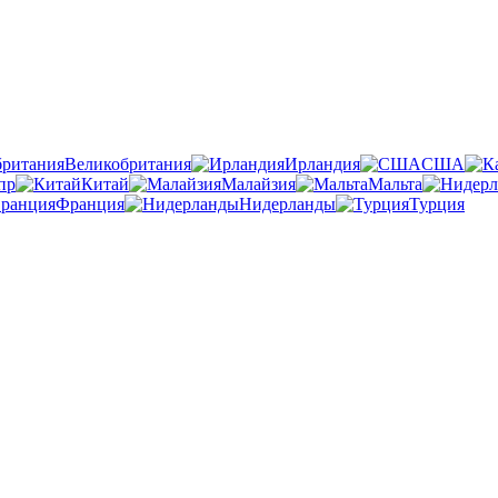
Великобритания
Ирландия
США
пр
Китай
Малайзия
Мальта
Франция
Нидерланды
Турция