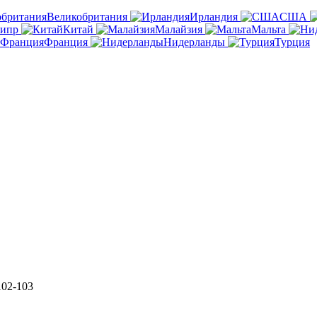
Великобритания
Ирландия
США
ипр
Китай
Малайзия
Мальта
Франция
Нидерланды
Турция
102-103