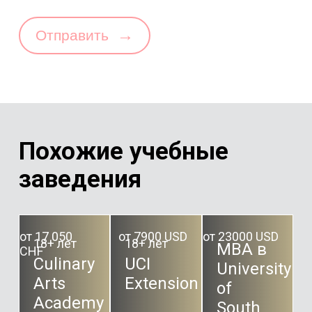
→
Отправить
Похожие учебные
заведения
от 17 050
от 7900 USD
от 23000 USD
18+ лет
18+ лет
MBA в
CHF
Culinary
UCI
University
Arts
Extension
of
Academy
South