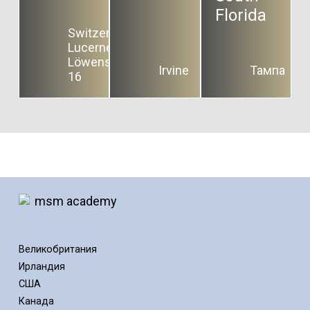
Florida
Switzerland,
Lucerne,
Löwenstrasse
Irvine
Тампа
16
Великобритания
Ирландия
США
Канада