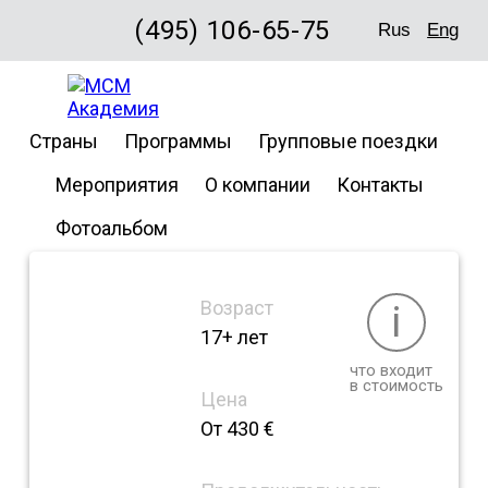
(495) 106-65-75
Rus
Eng
Don
Страны
Программы
Групповые поездки
Quijote
Мероприятия
О компании
Контакты
Фотоальбом
Возраст
i
17+ лет
что входит
в стоимость
Цена
От 430 €