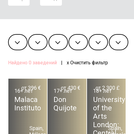
Найдено
0
заведений
|
x Очистить фильтр
от 396 €
от 430 €
от 2 300 £
16+ лет
17+ лет
18+ лет
Malaca
Don
University
Instituto
Quijote
of the
Arts
London:
Spain,
Spain,
Central