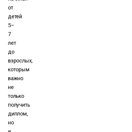
от
детей
5–
7
лет
до
взрослых,
которым
важно
не
только
получить
диплом,
но
и