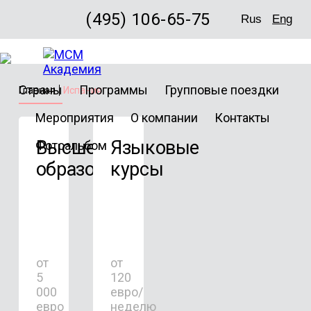
(495) 106-65-75
Rus
Eng
Страны
Программы
Групповые поездки
Главная
Испания
Мероприятия
О компании
Контакты
Высшее
Языковые
Фотоальбом
образование
курсы
от
от
5
120
000
евро/
евро
неделю