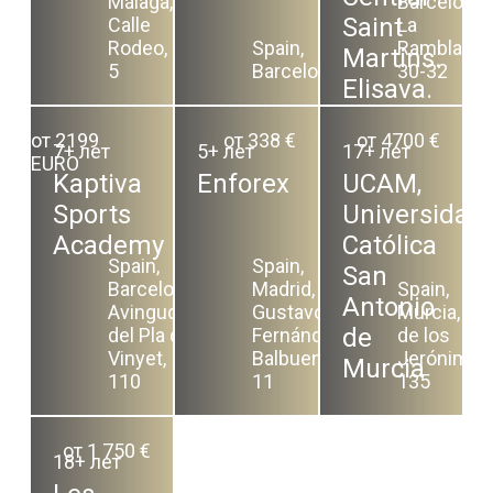
Málaga,
Barcelona,
Saint
Calle
La
Rodeo,
Spain,
Rambla,
Martins.
5
Barcelona
30-32
Elisava.
от 2199
от 338 €
от 4700 €
7+ лет
5+ лет
17+ лет
EURO
Kaptiva
Enforex
UCAM,
Sports
Universidad
Academy
Católica
Spain,
Spain,
San
Barcelona,
Madrid,
Spain,
Antonio
Avinguda
Gustavo
Murcia, Av.
de
del Pla del
Fernández
de los
Vinyet,
Balbuena,
Jerónimos
Murcia
110
11
135
от 1 750 €
18+ лет