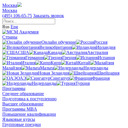
Москва
Москва
(495) 106-65-75
Заказать звонок
Rus
Eng
Страны
Онлайн обучение
Россия
Великобритания
Ирландия
США
Канада
Австралия
Германия
Греция
Испания
Италия
Кипр
Китай
Малайзия
Мальта
Нидерланды
Новая Зеландия
Швейцария
ОАЭ
Сингапур
Франция
Нидерланды
Турция
Программы
Среднее образование
Подготовка к поступлению
Высшее образование
Программы MBA
Повышение квалификации
Языковые курсы
Групповые поездки