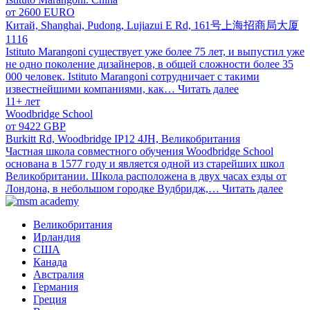
от 2600 EURO
Китай, Shanghai, Pudong, Lujiazui E Rd, 161号上海招商局大厦
1116
Istituto Marangoni существует уже более 75 лет, и выпустил уже
не одно поколение дизайнеров, в общей сложности более 35
000 человек. Istituto Marangoni сотрудничает с такими
известнейшими компаниями, как…
Читать далее
11+ лет
Woodbridge School
от 9422 GBP
Burkitt Rd, Woodbridge IP12 4JH, Великобритания
Частная школа совместного обучения Woodbridge School
основана в 1577 году и является одной из старейших школ
Великобритании. Школа расположена в двух часах езды от
Лондона, в небольшом городке Вудбридж,…
Читать далее
Великобритания
Ирландия
США
Канада
Австралия
Германия
Греция