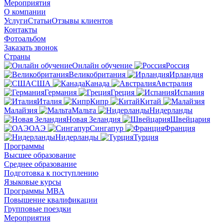
Мероприятия
О компании
Услуги
Статьи
Отзывы клиентов
Контакты
Фотоальбом
Заказать звонок
Страны
Онлайн обучение
Россия
Великобритания
Ирландия
США
Канада
Австралия
Германия
Греция
Испания
Италия
Кипр
Китай
Малайзия
Мальта
Нидерланды
Новая Зеландия
Швейцария
ОАЭ
Сингапур
Франция
Нидерланды
Турция
Программы
Высшее образование
Среднее образование
Подготовка к поступлению
Языковые курсы
Программы MBA
Повышение квалификации
Групповые поездки
Мероприятия