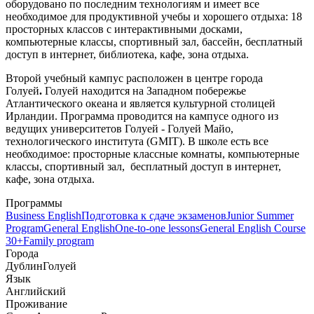
оборудовано по последним технологиям и имеет все
необходимое для продуктивной учебы и хорошего отдыха: 18
просторных классов с интерактивными досками,
компьютерные классы, спортивный зал, бассейн, бесплатный
доступ в интернет, библиотека, кафе, зона отдыха.
Второй учебный кампус расположен в
центре города
Голуей
.
Голуей находится на Западном побережье
Атлантического океана и является культурной столицей
Ирландии. Программа проводится на кампусе одного из
ведущих университетов Голуей - Голуей Майо,
технологического института (GMIT). В школе есть все
необходимое: просторные классные комнаты, компьютерные
классы, спортивный зал, бесплатный доступ в интернет,
кафе, зона отдыха.
Программы
Business English
Подготовка к сдаче экзаменов
Junior Summer
Program
General English
One-to-one lessons
General English Course
30+
Family program
Города
Дублин
Голуей
Язык
Английский
Проживание