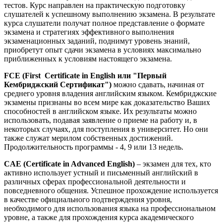
тестов. Курс направлен на практическую подготовку
слушателей к успешному выполнению экзамена. В результате
курса слушатели получат полное представление о формате
экзамена и стратегиях эффективного выполнения
экзаменационных заданий, поднимут уровень знаний,
приобретут опыт сдачи экзамена в условиях максимально
приближенных к условиям настоящего экзамена.
FCE (First Certificate in English или "Первый
Кембриджский Сертификат")
можно сдавать, начиная от
среднего уровня владения английским языком. Кембриджские
экзамены признаны во всем мире как доказательство Ваших
способностей в английском языке. Их результаты можно
использовать, подавая заявление о приеме на работу и, в
некоторых случаях, для поступления в университет. Но они
также служат мерилом собственных достижений.
Продолжительность программы - 4, 9 или 13 недель.
CAE (Certificate in Advanced English)
– экзамен для тех, кто
активно использует устный и письменный английский в
различных сферах профессиональной деятельности и
повседневного общения. Успешное прохождение используется
в качестве официального подтверждения уровня,
необходимого для использования языка на профессиональном
уровне, а также для прохождения курса академического