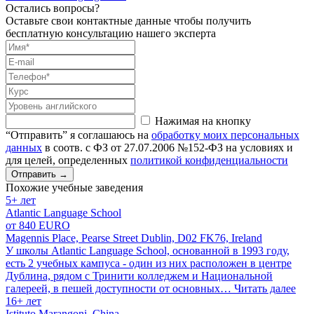
Остались вопросы?
Оставьте свои контактные данные чтобы получить
бесплатную консультацию нашего эксперта
Нажимая на кнопку
“Отправить” я соглашаюсь на
обработку моих персональных
данных
в соотв. с ФЗ от 27.07.2006 №152-ФЗ на условиях и
для целей, определенных
политикой конфиденциальности
Отправить
→
Похожие учебные заведения
5+ лет
Atlantic Language School
от 840 EURO
Magennis Place, Pearse Street Dublin, D02 FK76, Ireland
У школы Atlantic Language School, основанной в 1993 году,
есть 2 учебных кампуса - один из них расположен в центре
Дублина, рядом с Тринити колледжем и Национальной
галереей, в пешей доступности от основных…
Читать далее
16+ лет
Istituto Marangoni. China