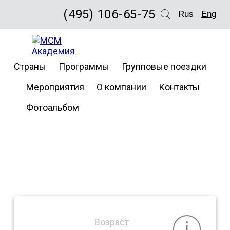
(495) 106-65-75
Rus
Eng
Летние
Страны
Программы
Групповые поездки
каникулы
Мероприятия
О компании
Контакты
в
Фотоальбом
Торонто,
Канада
Возраст
i