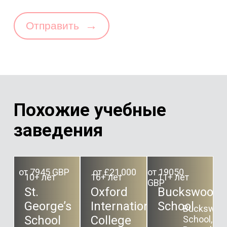
→
Отправить
Похожие учебные
заведения
от 7945 GBP
от £21,000
от 19050
10+ лет
16+ лет
11+ лет
GBP
St.
Oxford
Buckswood
George’s
International
School
Buckswoo
School
College
School,