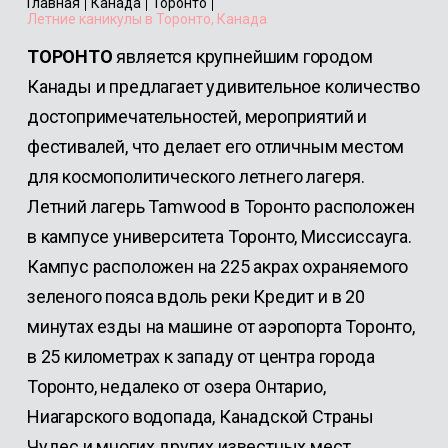
Главная
Канада
Торонто
Летние каникулы в Торонто, Канада
ТОРОНТО
является крупнейшим городом
Канады и предлагает удивительное количество
достопримечательностей, мероприятий и
фестивалей, что делает его отличным местом
для космополитического летнего лагеря.
Летний лагерь Tamwood в Торонто расположен
в кампусе университета Торонто, Миссиссауга.
Кампус расположен на 225 акрах охраняемого
зеленого пояса вдоль реки Кредит и в 20
минутах езды на машине от аэропорта Торонто,
в 25 километрах к западу от центра города
Торонто, недалеко от озера Онтарио,
Ниагарского водопада, Канадской Страны
Чудес и многих других известных мест.