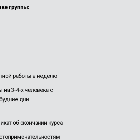
ве группы:
ектной работы в неделю
 на 3-4-х человека с
 будние дни
икат об окончании курса
остопримечательностям