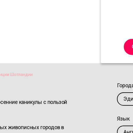
диции
диции Шотландии
Город
Эди
осенние каникулы с пользой
Язык
амых живописных городов в
Анг