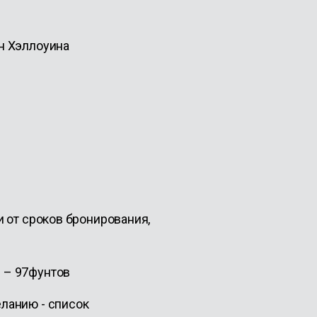
н Хэллоуина
и от сроков бронирования,
 – 97фунтов
ланию - список