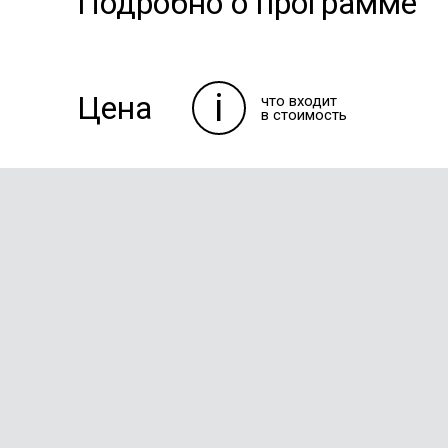
Подробно о программе
i
Цена
что входит
в стоимость