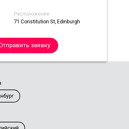
Расположение
71 Constitution St, Edinburgh
Отправить заявку
а
нбург
лийский