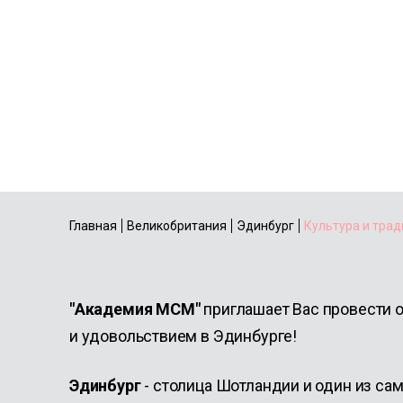
Культура и тра
Шотландии
Главная
Великобритания
Эдинбург
Культура и тра
"Академия МСМ"
приглашает Вас провести 
и удовольствием в Эдинбурге!
Эдинбург
- столица Шотландии и один из с