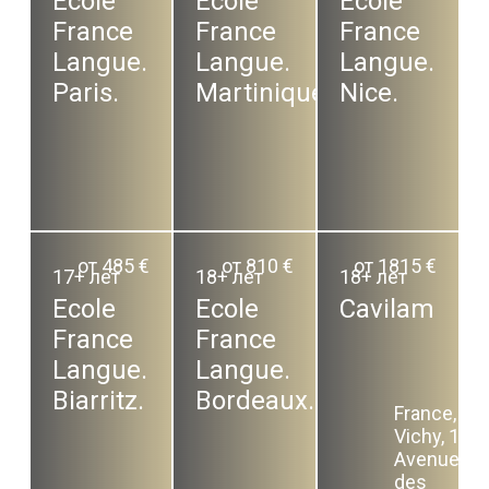
Ecole
Ecole
Ecole
France
France
France
Langue.
Langue.
Langue.
Paris.
Martinique.
Nice.
от 485 €
от 810 €
от 1815 €
17+ лет
18+ лет
18+ лет
Ecole
Ecole
Cavilam
France
France
Langue.
Langue.
Biarritz.
Bordeaux.
France,
Vichy, 1
Avenue
des