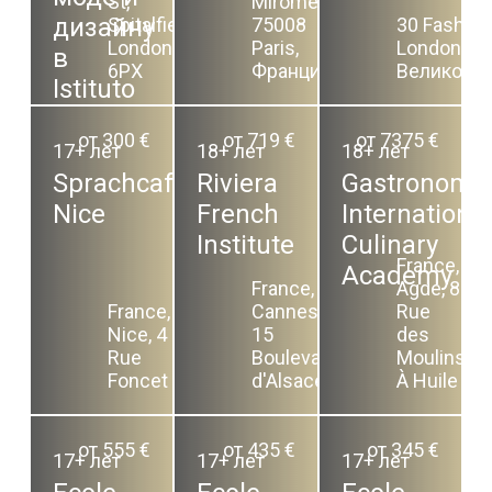
St,
Miromesnil,
дизайну
Spitalfields,
75008
30 Fashion 
London E1
Paris,
London E1 
в
6PX
Франция
Великобр
Istituto
Marangoni
от 300 €
от 719 €
от 7375 €
17+ лет
18+ лет
18+ лет
Sprachcaffe.
Riviera
Gastronomi
Nice
French
International
Institute
Culinary
France,
Academy
France,
Agde, 8
France,
Cannes,
Rue
Nice, 4
15
des
Rue
Boulevard
Moulins
Foncet
d'Alsace
À Huile
от 555 €
от 435 €
от 345 €
17+ лет
17+ лет
17+ лет