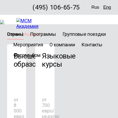
(495) 106-65-75
Rus
Eng
Страны
Программы
Групповые поездки
Главная
Франция
Мероприятия
О компании
Контакты
Высшее
Языковые
Фотоальбом
образование
курсы
от
от
8
700
000
евро/
евро
неделю