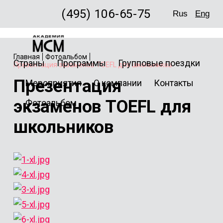
(495) 106-65-75
Rus
Eng
Главная
Фотоальбом
Страны
Программы
Групповые поездки
Презентация экзаменов TOEFL для школьников
Презентация
Мероприятия
О компании
Контакты
экзаменов TOEFL для
Фотоальбом
школьников