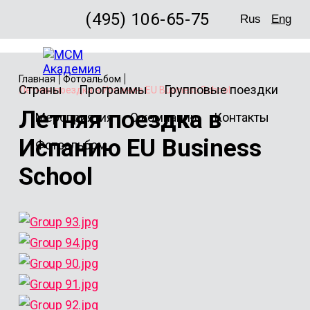
(495) 106-65-75
Rus
Eng
Главная
Фотоальбом
Страны
Программы
Групповые поездки
Летняя поездка в Испанию EU Business School
Летняя поездка в
Мероприятия
О компании
Контакты
Испанию EU Business
Фотоальбом
School